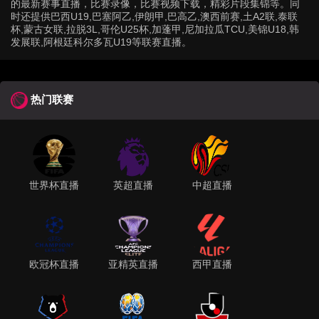
的最新赛事直播，比赛录像，比赛视频下载，精彩片段集锦等。同
时还提供巴西U19,巴塞阿乙,伊朗甲,巴高乙,澳西前赛,土A2联,泰联
杯,蒙古女联,拉脱3L,哥伦U25杯,加蓬甲,尼加拉瓜TCU,美锦U18,韩
发展联,阿根廷科尔多瓦U19等联赛直播。
热门联赛
世界杯直播
英超直播
中超直播
欧冠杯直播
亚精英直播
西甲直播