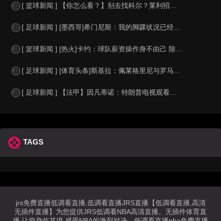
[ 篮球新闻 ] 【你怎么看？】别去找科尔？莱利招募詹姆斯：佛罗里达州无州税
[ 足球新闻 ] [墨西哥]希门尼斯：我的脚踝状况已经好转，墨西哥在世界杯的表
[ 篮球新闻 ] [热火]卡约：球队薪资操作身不由己 除非像詹韦那样坚信能夺冠
[ 足球新闻 ] [体育头条]斯基拉：佩莱格里尼与罗马就续约达成原则协议，年薪
[ 足球新闻 ] 【法甲】因凡蒂诺：特朗普电视观看世界杯所有比赛，希望决赛和他
TAGS
jrs免费直播低调看直播,低调看直播JRS直播【低调看直播,高清
无插件直播】为您提供JRS低调看NBA高清直播。无插件体育直
播,让您身临其境,感受NBA的激烈对决。低调看直播nba免费直播