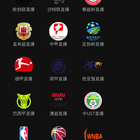
欧协联直播
沙特联直播
黎超杯直播
直布超直播
中甲直播
足协杯直播
德甲直播
荷甲直播
世亚预直播
巴西甲直播
澳超直播
中U17直播