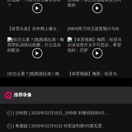
【体育头条】在外网上爆火的视频：中国为何无缘世界杯 ？
[NBA]带刀侍卫波普预计与灰熊买断，表态想追随老詹去到新的
[你怎么看？]氛围感拉满！梅西带队训练玩抢圈，行云流水的配合
【体育视频】梅西：给亚马尔沐浴照片太不可思议，希望他好，巴萨
推荐录像
[ 沙特联 ] 2026年02月15日_沙特联 利雅得胜利VS哈萨征服录像_
[ 希腊超 ] 2026年02月01日 特里波利斯VS莱瓦贾科斯 希腊超_全