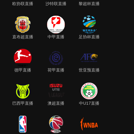
欧协联直播
沙特联直播
黎超杯直播
直布超直播
中甲直播
足协杯直播
德甲直播
荷甲直播
世亚预直播
巴西甲直播
澳超直播
中U17直播