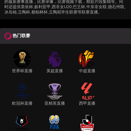
的最新赛事直播，比赛录像，比赛视频下载，精彩片段集锦等。同
时还提供英依杯,叙利亚甲,西非女U20,巴王杯,中东非女联,德石州联,
冰岛锦,立陶杯,都柏林杯,立陶宛学生联赛等联赛直播。
热门联赛
世界杯直播
英超直播
中超直播
欧冠杯直播
亚精英直播
西甲直播