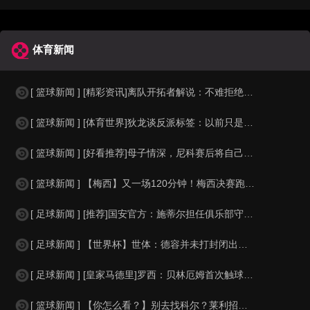
体育新闻
[ 篮球新闻 ] [精彩资讯]离队开拓者解说：不难拒绝他们给我的合同 意识到他
[ 篮球新闻 ] [体育世界]狄龙谈反派标签：以前只是喷垃圾话 现在我用它来展
[ 篮球新闻 ] [好看推荐]母子情深，尼科赛后将自己的冠军奖牌送给看台上的母
[ 篮球新闻 ] 【梅西】又一场120分钟！梅西决赛跑动距离10.15km，最
[ 足球新闻 ] [推荐]国安官方：施蒂尔担任俱乐部守门员总教练，刘鹏担任守门
[ 足球新闻 ] 【世界杯】世体：德容并未打封闭出战世界杯，质疑他带伤上阵是在
[ 足球新闻 ] [皇家马德里]罗西：贝林厄姆首次触球就被推倒，阿根廷的心理战
[ 篮球新闻 ] 【你怎么看？】别去找科尔？莱利招募詹姆斯：佛罗里达州无州税