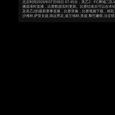
北京时间2026年07月08日 07:45分，美乙2 : F
播源准时直播，比赛数据实时更新。比赛结束后可以在本
及美乙2的最新赛事直播，比赛录像，比赛视频下载，精彩片段
沙滩杯,萨亚女超,南运男足,波兰地杯,美超,黎巴嫩联,法圭