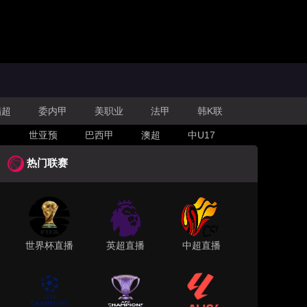
腊超
委内甲
美职业
法甲
韩K联
甲
世亚预
巴西甲
澳超
中U17
热门联赛
世界杯直播
英超直播
中超直播