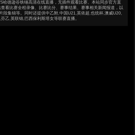
C摩城二队VS哈德逊谷铁锤高清在线直播，无插件观看比赛。本站同步官方直
站查看比赛全程录像、比赛比分、赛事结果、赛事相关新闻报道，以
集锦等。同时还提供中乙附,中国U21,英依超,也统杯,澳威U20,
联,芬乙,英联锦,巴西保利斯塔女等联赛直播。