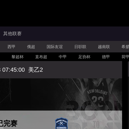
其他联赛
西甲
俄超
国际友谊
日职联
越南联
希
黎超杯
直布超
中甲
足协杯
德甲
荷
 07:45:00
美乙2
已完赛