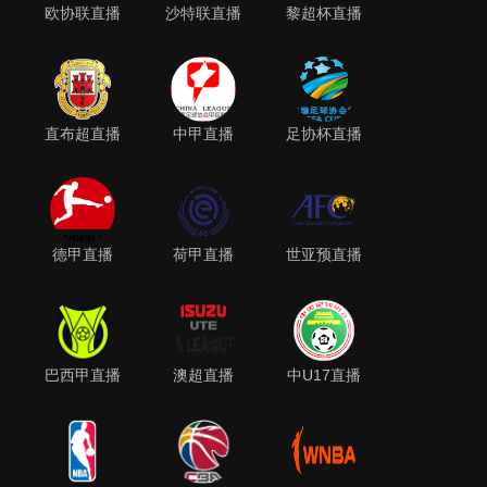
欧协联直播
沙特联直播
黎超杯直播
直布超直播
中甲直播
足协杯直播
德甲直播
荷甲直播
世亚预直播
巴西甲直播
澳超直播
中U17直播