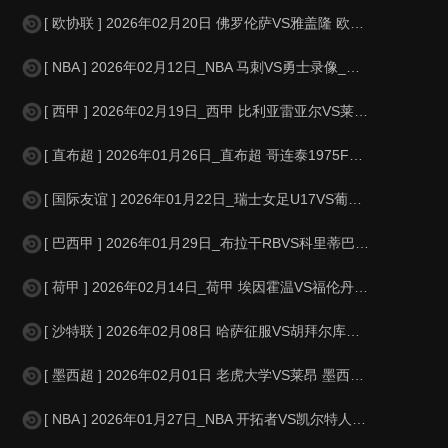
[ 欧协联 ] 2026年02月20日 佛罗伦萨VS雅盖隆 欧协联_全场录像
[ NBA ] 2026年02月12日_NBA 马刺VS勇士录像_全场录像【
[ 西甲 ] 2026年02月19日_西甲 比利亚雷亚尔VS莱万特录像_全
[ 直布超 ] 2026年01月26日_直布超 哥连泰1975FCVS林肯红
[ 国际友谊 ] 2026年01月22日_瑞士女足U17VS葡萄牙女足U17
[ 巴西甲 ] 2026年01月29日_布拉干RBVS科里蒂巴 巴西甲录像_
[ 荷甲 ] 2026年02月14日_荷甲 埃因霍温VS福伦丹录像_全场录
[ 沙特联 ] 2026年02月08日 哈萨征服VS胡拜尔库迪西亚 沙特联_
[ 墨西超 ] 2026年02月01日 老虎大学VS莱昂 墨西超_全场录像【
[ NBA ] 2026年01月27日_NBA 开拓者VS凯尔特人录像_全场