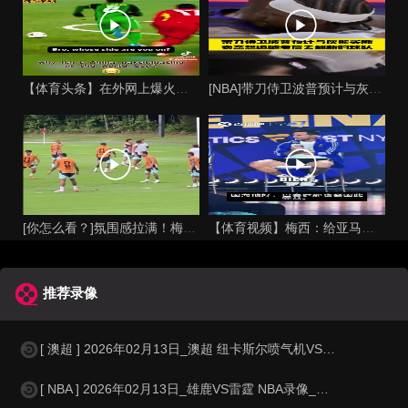
【体育头条】在外网上爆火的视频：中国为何无缘世界杯 ？
[NBA]带刀侍卫波普预计与灰熊买断，表态想追随老詹去到新的
[你怎么看？]氛围感拉满！梅西带队训练玩抢圈，行云流水的配合
【体育视频】梅西：给亚马尔沐浴照片太不可思议，希望他好，巴萨
推荐录像
[ 澳超 ] 2026年02月13日_澳超 纽卡斯尔喷气机VS珀斯光荣录像
[ NBA ] 2026年02月13日_雄鹿VS雷霆 NBA录像_全场录像【