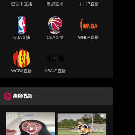
巴西甲直播
澳超直播
中U17直播
NBA直播
CBA直播
WNBA直播
WCBA直播
NBA-G直播
集锦/视频