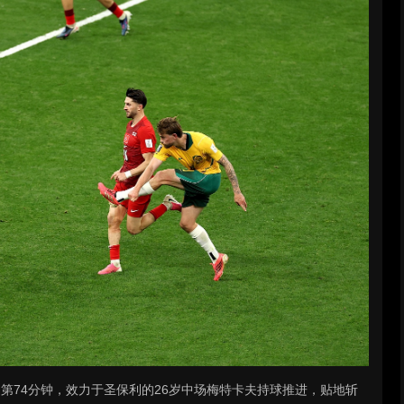
其。第74分钟，效力于圣保利的26岁中场梅特卡夫持球推进，贴地斩