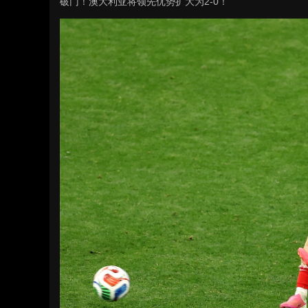
破门！澳大利亚将领先优势扩大为2-0！