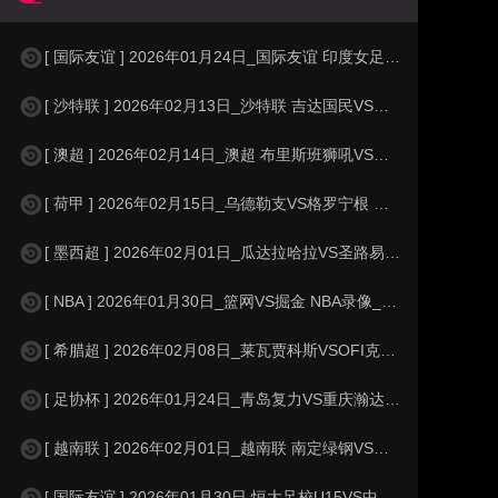
[ 国际友谊 ] 2026年01月24日_国际友谊 印度女足VSFC纹影女足录
[ 沙特联 ] 2026年02月13日_沙特联 吉达国民VS利雅得青年人录像
[ 澳超 ] 2026年02月14日_澳超 布里斯班狮吼VS墨尔本胜利录像
[ 荷甲 ] 2026年02月15日_乌德勒支VS格罗宁根 荷甲录像_全场
[ 墨西超 ] 2026年02月01日_瓜达拉哈拉VS圣路易斯竞技 墨西超录
[ NBA ] 2026年01月30日_篮网VS掘金 NBA录像_高清录像【
[ 希腊超 ] 2026年02月08日_莱瓦贾科斯VSOFI克里特 希腊超录
[ 足协杯 ] 2026年01月24日_青岛复力VS重庆瀚达 足协杯录像_全
[ 越南联 ] 2026年02月01日_越南联 南定绿钢VS清化录像_全场录
[ 国际友谊 ] 2026年01月30日 恒大足校U15VS中国U15 国际友