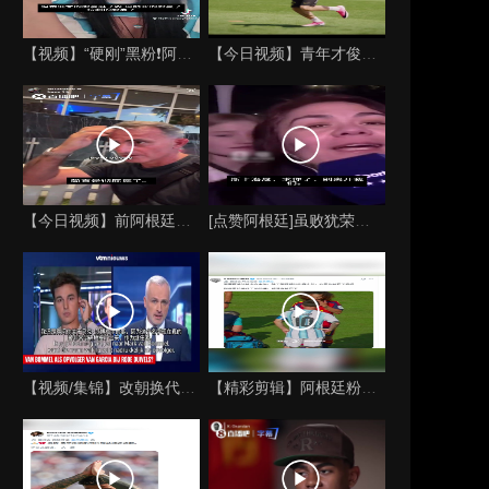
【视频】“硬刚”黑粉❗️阿根廷网红：我们是输了，但本仙女的脸
【今日视频】青年才俊！阿隆索在切尔西上任后的第七堂训练课！
【今日视频】前阿根廷国脚拉托雷斥“阴谋论”：彻底疯了，典型的
[点赞阿根廷]虽败犹荣！记者街访阿根廷球迷：斯卡洛尼别走，我
【视频/集锦】改朝换代？谁可能成为比利时国家队新任主教练？会
【精彩剪辑】阿根廷粉丝博主：库库雷利亚捂嘴却没有被罚下！