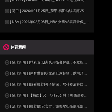
[ 荷甲 ] 2026年01月25日_荷甲 福图纳锡塔德VS格罗宁根录像_
[ NBA ] 2026年02月08日_NBA 火箭VS雷霆录像_全场录像【
体育新闻
[ 篮球新闻 ] [精彩资讯]离队开拓者解说：不难拒绝他们给我的合同 意识到他
[ 篮球新闻 ] [体育世界]狄龙谈反派标签：以前只是喷垃圾话 现在我用它来展
[ 篮球新闻 ] [好看推荐]母子情深，尼科赛后将自己的冠军奖牌送给看台上的母
[ 篮球新闻 ] 【梅西】又一场120分钟！梅西决赛跑动距离10.15km，最
[ 足球新闻 ] [推荐]国安官方：施蒂尔担任俱乐部守门员总教练，刘鹏担任守门