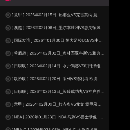
[ 意甲 ] 2026年02月15日_热那亚VS克雷莫纳 意甲录像_全场录
[ 澳超 ] 2026年02月06日_墨尔本胜利VS惠灵顿凤凰 澳超录像_
[ 国际友谊 ] 2026年01月30日 恒大足校U15VS中国U15 国际友
[ 希腊超 ] 2026年02月02日_奥林匹亚科斯VS雅典AEK 希腊超录
[ 日职联 ] 2026年02月14日_水户蜀葵VS町田泽维亚 日职联录像_
[ 欧协联 ] 2026年02月20日_采列VS德利塔 欧协联录像_全场录像
[ 日职联 ] 2026年02月13日_长崎成功丸VS神户胜利船 日职联录像
[ 意甲 ] 2026年02月09日_拉齐奥VS尤文 意甲录像_全场录像【
[ NBA ] 2026年01月23日_NBA 马刺VS爵士录像_高清录像【
[ NBA-G ] 2026年02月03日_NBA-G 大急流城黄金VS长岛篮网