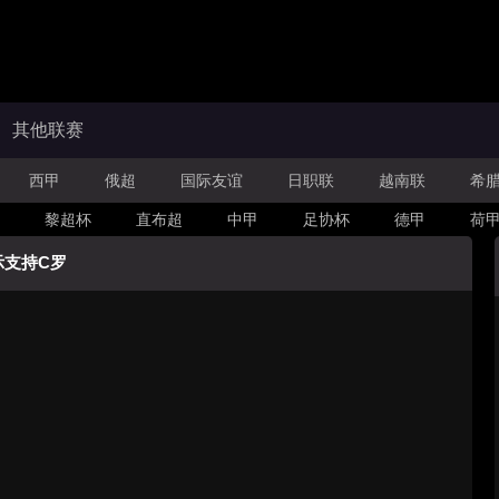
其他联赛
西甲
俄超
国际友谊
日职联
越南联
希
黎超杯
直布超
中甲
足协杯
德甲
荷
示支持C罗