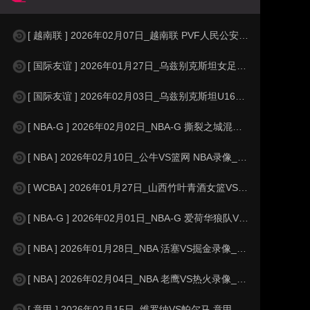
[ 越南联 ] 2026年02月07日_越南联 PVF人民公安VS贝卡麦克斯
[ 国际友谊 ] 2026年01月27日_乌兹别克斯坦女足VS越南女足 国际友
[ 国际友谊 ] 2026年02月03日_乌兹别克斯坦U16VS中国U16 国
[ NBA-G ] 2026年02月02日_NBA-G 撕裂之城混音VS墨西哥城
[ NBA ] 2026年02月10日_公牛VS篮网 NBA录像_全场录像【
[ WCBA ] 2026年01月27日_山西竹叶青酒女篮VS东莞新彤盛女篮
[ NBA-G ] 2026年02月01日_NBA-G 爱荷华狼队VS圣克鲁斯勇
[ NBA ] 2026年01月28日_NBA 活塞VS掘金录像_高清录像【
[ NBA ] 2026年02月04日_NBA 老鹰VS热火录像_全场录像【
[ 意甲 ] 2026年02月15日_维罗纳VS帕尔马 意甲录像_全场录像