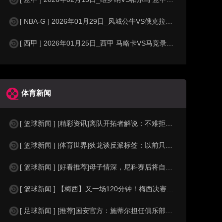
[ NBA-G ] 2026年01月29日_风城公牛VS俄克拉荷马城蓝色 NBA
[ 西甲 ] 2026年01月25日_西甲 马略卡VS马竞录像_全场录像【
体育新闻
[ 篮球新闻 ] [精彩资讯]离队开拓者解说：不难拒绝他们给我的合同 意识到他
[ 篮球新闻 ] [体育世界]狄龙谈反派标签：以前只是喷垃圾话 现在我用它来展
[ 篮球新闻 ] [好看推荐]母子情深，尼科赛后将自己的冠军奖牌送给看台上的母
[ 篮球新闻 ] 【梅西】又一场120分钟！梅西决赛跑动距离10.15km，最
[ 足球新闻 ] [推荐]国安官方：施蒂尔担任俱乐部守门员总教练，刘鹏担任守门