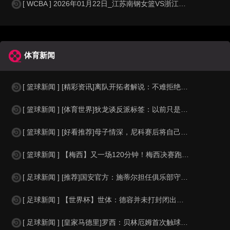
[ WCBA ] 2026年01月22日_江苏南钢女篮VS浙江稠州银行女篮 W
体育新闻
[ 篮球新闻 ] [精彩资讯]离队开拓者解说：不难拒绝他们给我的合同 意识到他
[ 篮球新闻 ] [体育世界]狄龙谈反派标签：以前只是喷垃圾话 现在我用它来展
[ 篮球新闻 ] [好看推荐]母子情深，尼科赛后将自己的冠军奖牌送给看台上的母
[ 篮球新闻 ] 【梅西】又一场120分钟！梅西决赛跑动距离10.15km，最
[ 足球新闻 ] [推荐]国安官方：施蒂尔担任俱乐部守门员总教练，刘鹏担任守门
[ 足球新闻 ] 【世界杯】世体：德容并未打封闭出战世界杯，质疑他带伤上阵是在
[ 足球新闻 ] [皇家马德里]罗西：贝林厄姆首次触球就被推倒，阿根廷的心理战