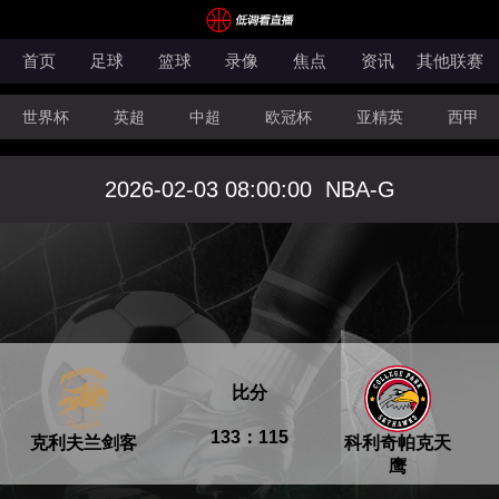
首页
足球
篮球
录像
焦点
资讯
其他联赛
世界杯
英超
中超
欧冠杯
亚精英
西甲
美职业
法甲
韩K联
意甲
欧国联
墨西超
2026-02-03 08:00:00
NBA-G
德甲
荷甲
世亚预
巴西甲
澳超
中U17
比分
133：115
克利夫兰剑客
科利奇帕克天
鹰