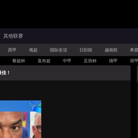
其他联赛
西甲
俄超
国际友谊
日职联
越南联
希
黎超杯
直布超
中甲
足协杯
德甲
荷
最佳！