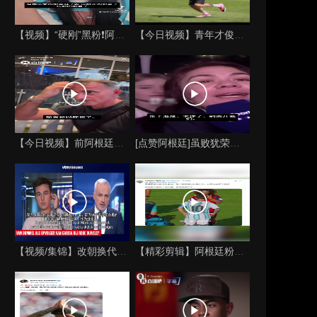
【视频】“硬刚”黑粉❗️阿根廷网红：我们是输了，但本仙女的脸
【今日视频】青年才俊！阿隆索在切尔西上任后的第七堂训练课！
【今日视频】前阿根廷国脚拉托雷斥“阴谋论”：彻底疯了，典型的
[点赞阿根廷]虽败犹荣！记者街访阿根廷球迷：斯卡洛尼别走，我
【视频/集锦】改朝换代？谁可能成为比利时国家队新任主教练？会
【精彩剪辑】阿根廷粉丝博主：库库雷利亚捂嘴却没有被罚下！