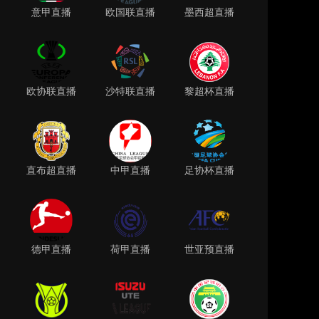
意甲直播
欧国联直播
墨西超直播
欧协联直播
沙特联直播
黎超杯直播
直布超直播
中甲直播
足协杯直播
德甲直播
荷甲直播
世亚预直播