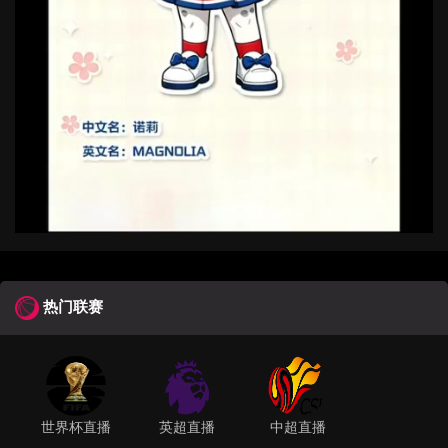
热门联赛
世界杯直播
英超直播
中超直播