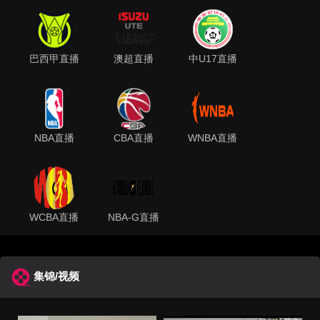
巴西甲直播
澳超直播
中U17直播
NBA直播
CBA直播
WNBA直播
WCBA直播
NBA-G直播
集锦/视频