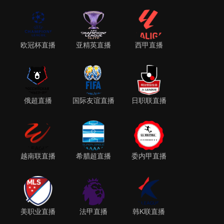
欧冠杯直播
亚精英直播
西甲直播
俄超直播
国际友谊直播
日职联直播
越南联直播
希腊超直播
委内甲直播
美职业直播
法甲直播
韩K联直播