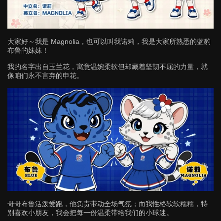
大家好～我是 Magnolia，也可以叫我诺莉，我是大家所熟悉的蓝豹
布鲁的妹妹！
我的名字出自玉兰花，寓意温婉柔软但却藏着坚韧不屈的力量，就
像咱们永不言弃的申花。
哥哥布鲁活泼爱跑，他负责带动全场气氛；而我性格软软糯糯，特
别喜欢小朋友，我会把每一份温柔带给我们的小球迷。