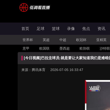
首页
足球
篮球
录像
焦点
资讯
世界杯
英超
中超
欧冠杯
亚精英
意甲
欧国联
墨西超
欧协联
沙特联
[今日视频]巴拉圭球员:就是要让大家知道我们是难啃
来源：腾讯体育 2026-07-05 16:33:47