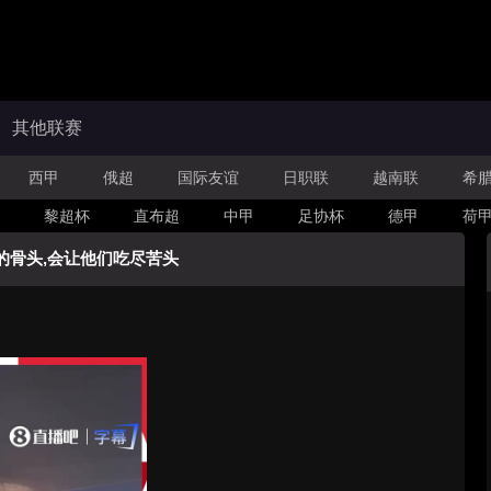
其他联赛
西甲
俄超
国际友谊
日职联
越南联
希
黎超杯
直布超
中甲
足协杯
德甲
荷
的骨头,会让他们吃尽苦头