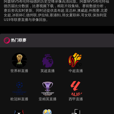
阿森纳VS布伦特福德的历史交锋录像高清回放。阿森纳VS布伦特福
德历届比分数据，比赛视频下载，精彩片段集锦。赛前数据分析，
赛后资讯实时更新。同时还提供直布超,亚总杯,澳威超,外围赛,北爱
女超,冰联杯C,德州联,伊拉锦,塞浦B1,韩女夏联杯,哥女联,保加利亚
U19等联赛直播与录像回放。
热门联赛
世界杯直播
英超直播
中超直播
欧冠杯直播
亚精英直播
西甲直播