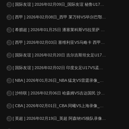
[ 国际友谊 ] 2026年02月09日_国际友谊 秘鲁U17VS委内瑞拉U1
[ 西甲 ] 2026年02月08日_西甲 莱万特VS毕尔巴鄂录像_全场录
[ 希腊超 ] 2026年01月25日 潘塞莱科斯VS拉里萨 希腊超_全场录
[ 西甲 ] 2026年02月03日 塞维利亚VS马略卡 西甲_全场录像【
[ 国际友谊 ] 2026年02月20日 吉尔吉斯坦女足U17VS土耳其女足U
[ 国际友谊 ] 2026年02月02日 印度女足U17VS孟加拉国女足U19
[ NBA ] 2026年01月26日_NBA 猛龙VS雷霆录像_全场录像【
[ 沙特联 ] 2026年02月06日 哈森姆VS吉达国民 沙特联_全场录像
[ CBA ] 2026年02月01日_CBA 同曦VS上海录像_全场录像【
[ 英超 ] 2026年02月19日_英超 阿森纳VS狼队录像_全场录像【