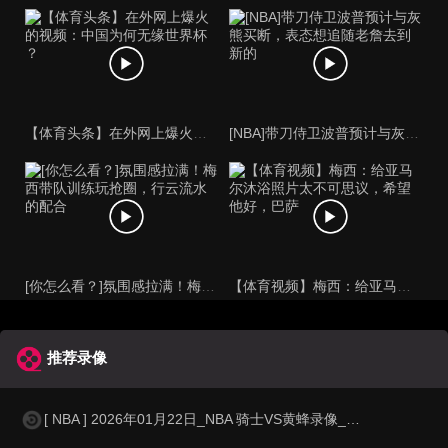
【体育头条】在外网上爆火的视频：中国为何无缘世界杯 ？
[NBA]带刀侍卫波普预计与灰熊买断，表态想追随老詹去到新的
[你怎么看？]氛围感拉满！梅西带队训练玩抢圈，行云流水的配合
【体育视频】梅西：给亚马尔沐浴照片太不可思议，希望他好，巴萨
推荐录像
[ NBA ] 2026年01月22日_NBA 骑士VS黄蜂录像_全场录像【