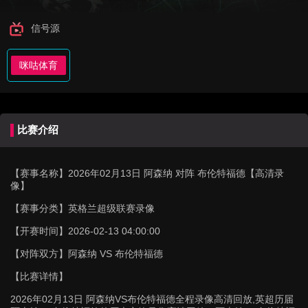
信号源
咪咕体育
比赛介绍
【赛事名称】
2026年02月13日 阿森纳 对阵 布伦特福德【高清录
像】
【赛事分类】
英格兰超级联赛录像
【开赛时间】
2026-02-13 04:00:00
【对阵双方】
阿森纳 VS 布伦特福德
【比赛详情】
2026年02月13日 阿森纳VS布伦特福德全程录像高清回放,英超历届