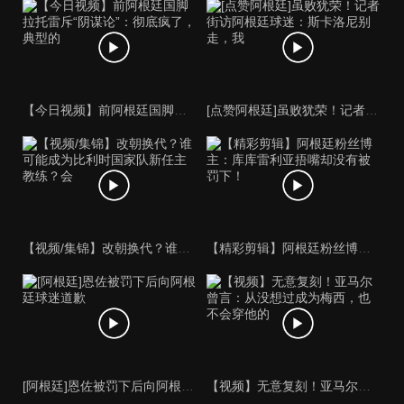
【今日视频】前阿根廷国脚拉托雷斥“阴谋论”：彻底疯了，典型的
[点赞阿根廷]虽败犹荣！记者街访阿根廷球迷：斯卡洛尼别走，我
【视频/集锦】改朝换代？谁可能成为比利时国家队新任主教练？会
【精彩剪辑】阿根廷粉丝博主：库库雷利亚捂嘴却没有被罚下！
[阿根廷]恩佐被罚下后向阿根廷球迷道歉
【视频】无意复刻！亚马尔曾言：从没想过成为梅西，也不会穿他的