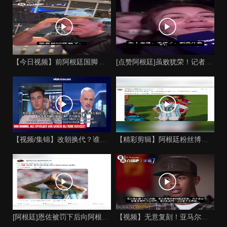
【今日视频】前阿根廷国脚拉托雷斥“阴谋论”：彻底疯了，典型的
[点赞阿根廷]虽败犹荣！记者街访阿根廷球迷：斯卡洛尼别走，我
【视频/集锦】改朝换代？谁可能成为比利时国家队新任主教练？会
【精彩剪辑】阿根廷粉丝博主：库库雷利亚捂嘴却没有被罚下！
[阿根廷]恩佐被罚下后向阿根廷球迷道歉
【视频】无意复刻！亚马尔曾言：从没想过成为梅西，也不会穿他的