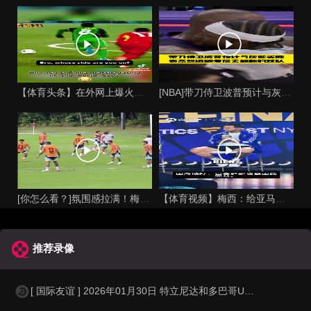
【体育头条】在外网上爆火的视频：中国为何无缘世界杯 ？
[NBA]带刀侍卫波普预计与灰熊买断，表态想追随老詹去到新的
[你怎么看？]氛围感拉满！梅西带队训练玩抢圈，行云流水的配合
【体育视频】梅西：给亚马尔沐浴照片太不可思议，希望他好，巴萨
推荐录像
[ 国际友谊 ] 2026年01月30日 特立尼达和多巴哥U17VS秘鲁U17