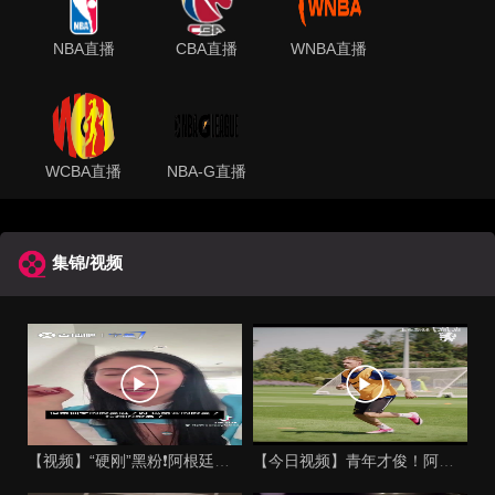
NBA直播
CBA直播
WNBA直播
WCBA直播
NBA-G直播
集锦/视频
【视频】“硬刚”黑粉❗️阿根廷网红：我们是输了，但本仙女的脸
【今日视频】青年才俊！阿隆索在切尔西上任后的第七堂训练课！