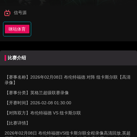
信号源
咪咕体育
比赛介绍
【赛事名称】
2026年02月08日 布伦特福德 对阵 纽卡斯尔联【高清
录像】
【赛事分类】
英格兰超级联赛录像
【开赛时间】
2026-02-08 01:30:00
【对阵双方】
布伦特福德 VS 纽卡斯尔联
【比赛详情】
2026年02月08日 布伦特福德VS纽卡斯尔联全程录像高清回放,英超