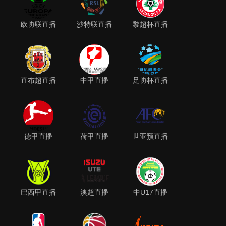
欧协联直播
沙特联直播
黎超杯直播
直布超直播
中甲直播
足协杯直播
德甲直播
荷甲直播
世亚预直播
巴西甲直播
澳超直播
中U17直播