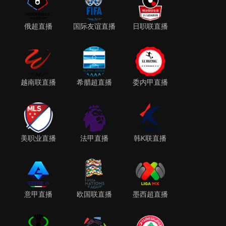
俄超直播
国际友谊直播
日职联直播
越南联直播
希腊超直播
委内甲直播
美职业直播
法甲直播
韩K联直播
意甲直播
欧国联直播
墨西超直播