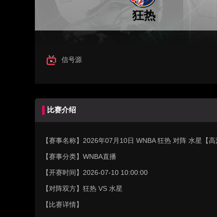
狂热
信号源
比赛介绍
【赛事名称】
2026年07月10日 WNBA 狂热 对阵 水星【
【赛事分类】
WNBA直播
【开赛时间】
2026-07-10 10:00:00
【对阵双方】
狂热 VS 水星
【比赛详情】