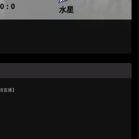
0 : 0
水星
高清直播】