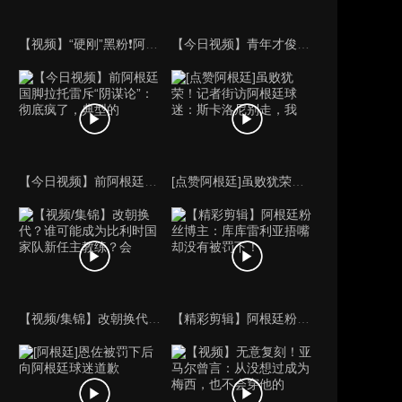
【视频】“硬刚”黑粉❗️阿根廷网红：我们是输了，但本仙女的脸
【今日视频】青年才俊！阿隆索在切尔西上任后的第七堂训练课！
【今日视频】前阿根廷国脚拉托雷斥“阴谋论”：彻底疯了，典型的
[点赞阿根廷]虽败犹荣！记者街访阿根廷球迷：斯卡洛尼别走，我
【视频/集锦】改朝换代？谁可能成为比利时国家队新任主教练？会
【精彩剪辑】阿根廷粉丝博主：库库雷利亚捂嘴却没有被罚下！