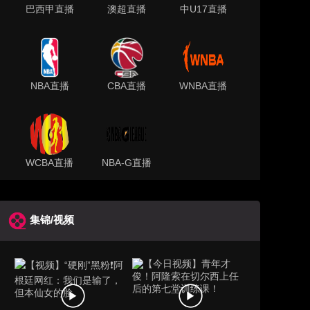
巴西甲直播
澳超直播
中U17直播
NBA直播
CBA直播
WNBA直播
WCBA直播
NBA-G直播
集锦/视频