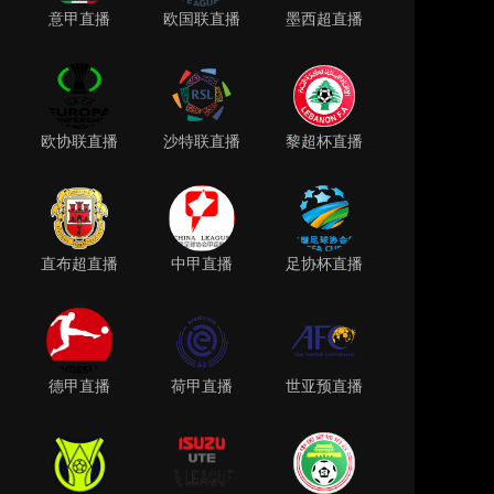
意甲直播
欧国联直播
墨西超直播
欧协联直播
沙特联直播
黎超杯直播
直布超直播
中甲直播
足协杯直播
德甲直播
荷甲直播
世亚预直播