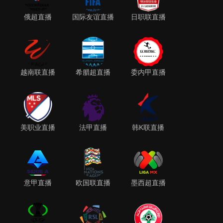
俄超直播
国际友谊直播
日职联直播
越南联直播
希腊超直播
委内甲直播
美职业直播
法甲直播
韩K联直播
意甲直播
欧国联直播
墨西超直播