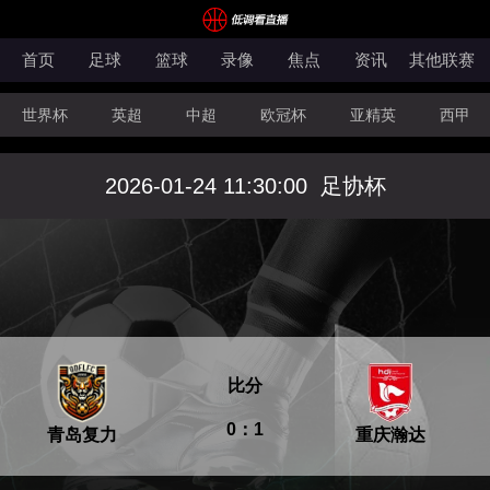
首页
足球
篮球
录像
焦点
资讯
其他联赛
世界杯
英超
中超
欧冠杯
亚精英
西甲
美职业
法甲
韩K联
意甲
欧国联
墨西超
2026-01-24 11:30:00
足协杯
德甲
荷甲
世亚预
巴西甲
澳超
中U17
比分
0：1
青岛复力
重庆瀚达