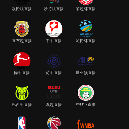
欧协联直播
沙特联直播
黎超杯直播
直布超直播
中甲直播
足协杯直播
德甲直播
荷甲直播
世亚预直播
巴西甲直播
澳超直播
中U17直播