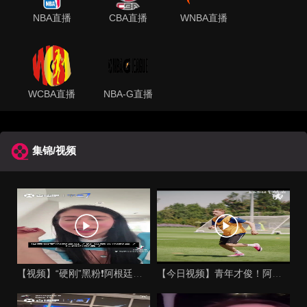
NBA直播
CBA直播
WNBA直播
WCBA直播
NBA-G直播
集锦/视频
【视频】“硬刚”黑粉❗️阿根廷网红：我们是输了，但本仙女的脸
【今日视频】青年才俊！阿隆索在切尔西上任后的第七堂训练课！