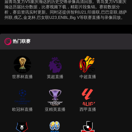
届青岛复力VS重庆瀚达的历史交锋录像高清回放。青岛复力VS重庆
瀚达历届比分数据，比赛视频下载，精彩片段集锦。赛前数据分
析，赛后资讯实时更新。同时还提供智利U21,印盾联,巴巴亚联,德萨
州联,俄乙,金龙杯,巴女联U23,ENBL,Big V等联赛直播与录像回放。
热门联赛
世界杯直播
英超直播
中超直播
欧冠杯直播
亚精英直播
西甲直播