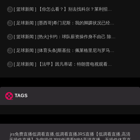
[ 篮球新闻 ] 【你怎么看？】别去找科尔？莱利招募詹姆斯：佛罗里达州无州税
[ 足球新闻 ] [墨西哥]希门尼斯：我的脚踝状况已经好转，墨西哥在世界杯的表
[ 篮球新闻 ] [热火]卡约：球队薪资操作身不由己 除非像詹韦那样坚信能夺冠
[ 足球新闻 ] [体育头条]斯基拉：佩莱格里尼与罗马就续约达成原则协议，年薪
[ 足球新闻 ] 【法甲】因凡蒂诺：特朗普电视观看世界杯所有比赛，希望决赛和他
TAGS
jrs免费直播低调看直播,低调看直播JRS直播【低调看直播,高清
无插件直播】为您提供JRS低调看NBA高清直播。无插件体育直