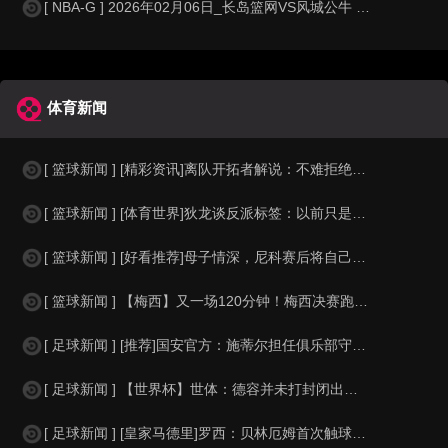
[ NBA-G ] 2026年02月06日_长岛篮网VS风城公牛 NBA-G录像
体育新闻
[ 篮球新闻 ] [精彩资讯]离队开拓者解说：不难拒绝他们给我的合同 意识到他
[ 篮球新闻 ] [体育世界]狄龙谈反派标签：以前只是喷垃圾话 现在我用它来展
[ 篮球新闻 ] [好看推荐]母子情深，尼科赛后将自己的冠军奖牌送给看台上的母
[ 篮球新闻 ] 【梅西】又一场120分钟！梅西决赛跑动距离10.15km，最
[ 足球新闻 ] [推荐]国安官方：施蒂尔担任俱乐部守门员总教练，刘鹏担任守门
[ 足球新闻 ] 【世界杯】世体：德容并未打封闭出战世界杯，质疑他带伤上阵是在
[ 足球新闻 ] [皇家马德里]罗西：贝林厄姆首次触球就被推倒，阿根廷的心理战