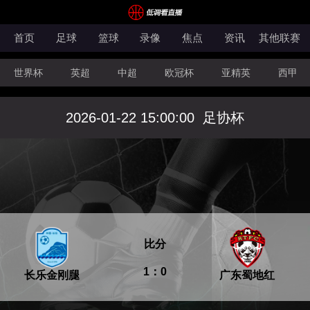
首页
足球
篮球
录像
焦点
资讯
其他联赛
世界杯
英超
中超
欧冠杯
亚精英
西甲
美职业
法甲
韩K联
意甲
欧国联
墨西超
2026-01-22 15:00:00
足协杯
德甲
荷甲
世亚预
巴西甲
澳超
中U17
比分
1：0
长乐金刚腿
广东蜀地红