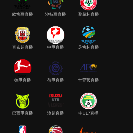
欧协联直播
沙特联直播
黎超杯直播
直布超直播
中甲直播
足协杯直播
德甲直播
荷甲直播
世亚预直播
巴西甲直播
澳超直播
中U17直播