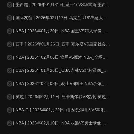
[ 墨西超 ] 2026年01月31日_蓝十字VS华雷斯 墨西超录像_全场录
[ 国际友谊 ] 2026年02月17日 乌克兰U18VS意大利U18 国际友
[ NBA ] 2026年01月30日_NBA 国王VS76人录像_全场录像
[ 西甲 ] 2026年01月26日_西甲 塞尔塔VS皇家社会录像_全场录
[ NBA ] 2026年02月06日 篮网VS魔术 NBA_全场录像【全场
[ CBA ] 2026年01月26日_CBA 吉林VS北控录像_全场录像【
[ NBA ] 2026年02月08日_骑士VS国王 NBA录像_全场录像【
[ 英超 ] 2026年02月11日_纽卡斯尔联VS热刺 英超录像_全场录
[ NBA-G ] 2026年01月22日_缅因凯尔特人VS科利奇帕克天鹰 NB
[ NBA ] 2026年02月10日_NBA 灰熊VS勇士录像_全场录像【