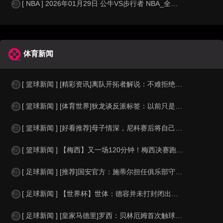
[ NBA ] 2026年01月29日 公牛VS步行者 NBA_全场录像【全
体育新闻
[ 篮球新闻 ] [精彩资讯]离队开拓者解说：不难拒绝他们给我的合同 意识到他
[ 篮球新闻 ] [体育世界]狄龙谈反派标签：以前只是喷垃圾话 现在我用它来展
[ 篮球新闻 ] [好看推荐]母子情深，尼科赛后将自己的冠军奖牌送给看台上的母
[ 篮球新闻 ] 【梅西】又一场120分钟！梅西决赛跑动距离10.15km，最
[ 足球新闻 ] [推荐]国安官方：施蒂尔担任俱乐部守门员总教练，刘鹏担任守门
[ 足球新闻 ] 【世界杯】世体：德容并未打封闭出战世界杯，质疑他带伤上阵是在
[ 足球新闻 ] [皇家马德里]罗西：贝林厄姆首次触球就被推倒，阿根廷的心理战