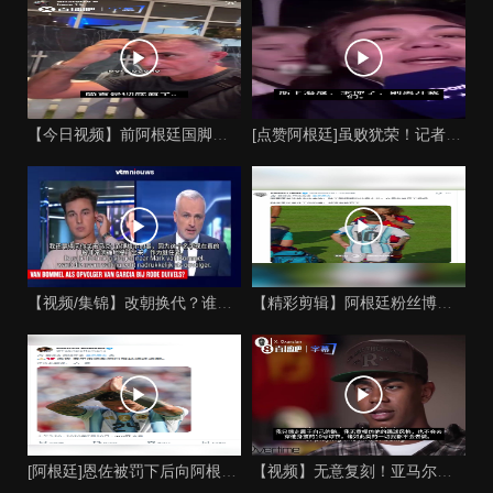
【今日视频】前阿根廷国脚拉托雷斥“阴谋论”：彻底疯了，典型的
[点赞阿根廷]虽败犹荣！记者街访阿根廷球迷：斯卡洛尼别走，我
【视频/集锦】改朝换代？谁可能成为比利时国家队新任主教练？会
【精彩剪辑】阿根廷粉丝博主：库库雷利亚捂嘴却没有被罚下！
[阿根廷]恩佐被罚下后向阿根廷球迷道歉
【视频】无意复刻！亚马尔曾言：从没想过成为梅西，也不会穿他的