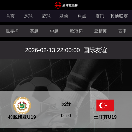
首页
足球
篮球
录像
焦点
资讯
其他联赛
世界杯
英超
中超
欧冠杯
亚精英
西甲
美职业
法甲
韩K联
意甲
欧国联
墨西超
2026-02-13 22:00:00
国际友谊
德甲
荷甲
世亚预
巴西甲
澳超
中U17
比分
0：0
拉脱维亚U19
土耳其U19