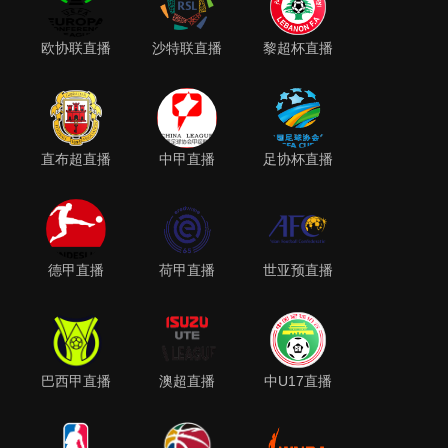
欧协联直播
沙特联直播
黎超杯直播
直布超直播
中甲直播
足协杯直播
德甲直播
荷甲直播
世亚预直播
巴西甲直播
澳超直播
中U17直播