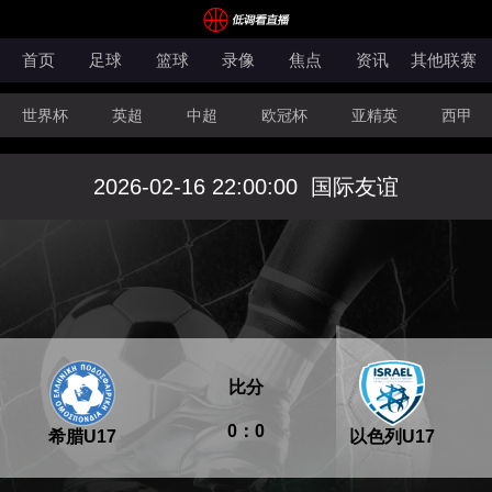
首页
足球
篮球
录像
焦点
资讯
其他联赛
世界杯
英超
中超
欧冠杯
亚精英
西甲
美职业
法甲
韩K联
意甲
欧国联
墨西超
2026-02-16 22:00:00
国际友谊
德甲
荷甲
世亚预
巴西甲
澳超
中U17
比分
0：0
希腊U17
以色列U17