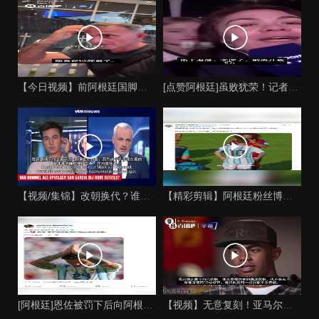
【今日视频】前阿根廷国脚拉托雷斥“阴谋论”：彻底疯了，典型的
[点赞阿根廷]虽败犹荣！记者街访阿根廷球迷：斯卡洛尼别走，我
【视频/集锦】改朝换代？谁可能成为比利时国家队新任主教练？会
【精彩剪辑】阿根廷粉丝博主：库库雷利亚捂嘴却没有被罚下！
[阿根廷]恩佐被罚下后向阿根廷球迷道歉
【视频】无意复刻！亚马尔曾言：从没想过成为梅西，也不会穿他的