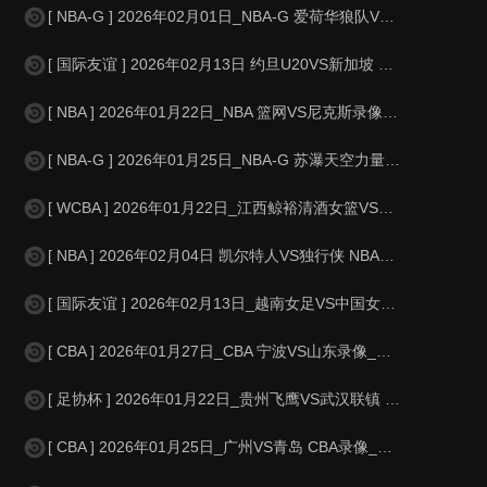
[ NBA-G ] 2026年02月01日_NBA-G 爱荷华狼队VS圣克鲁斯勇
[ 国际友谊 ] 2026年02月13日 约旦U20VS新加坡 U20 国际友
[ NBA ] 2026年01月22日_NBA 篮网VS尼克斯录像_全场录像
[ NBA-G ] 2026年01月25日_NBA-G 苏瀑天空力量VS圣克鲁斯
[ WCBA ] 2026年01月22日_江西鲸裕清酒女篮VS厦门银行女篮 W
[ NBA ] 2026年02月04日 凯尔特人VS独行侠 NBA_全场录像
[ 国际友谊 ] 2026年02月13日_越南女足VS中国女足 国际友谊录像_
[ CBA ] 2026年01月27日_CBA 宁波VS山东录像_全场录像【
[ 足协杯 ] 2026年01月22日_贵州飞鹰VS武汉联镇 足协杯录像_全
[ CBA ] 2026年01月25日_广州VS青岛 CBA录像_全场录像【