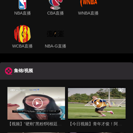
NBA直播
CBA直播
WNBA直播
WCBA直播
NBA-G直播
集锦/视频
【视频】“硬刚”黑粉❗️阿根廷网红：我们是输了，但本仙女的脸
【今日视频】青年才俊！阿隆索在切尔西上任后的第七堂训练课！