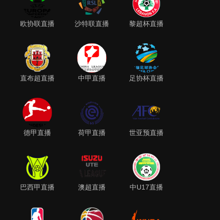
欧协联直播
沙特联直播
黎超杯直播
直布超直播
中甲直播
足协杯直播
德甲直播
荷甲直播
世亚预直播
巴西甲直播
澳超直播
中U17直播