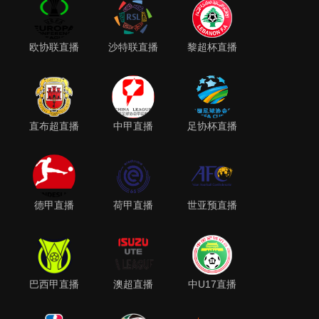
欧协联直播
沙特联直播
黎超杯直播
直布超直播
中甲直播
足协杯直播
德甲直播
荷甲直播
世亚预直播
巴西甲直播
澳超直播
中U17直播