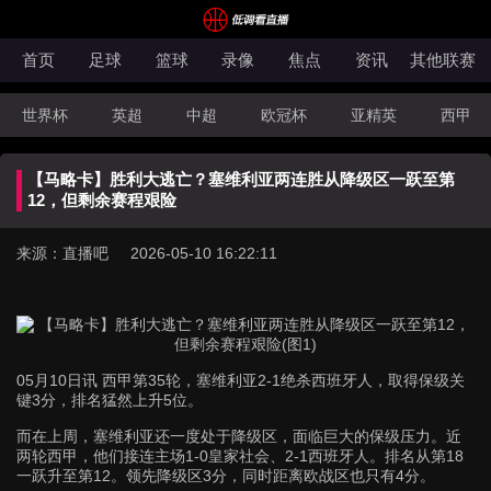
首页
足球
篮球
录像
焦点
资讯
其他联赛
世界杯
英超
中超
欧冠杯
亚精英
西甲
美职业
法甲
韩K联
意甲
欧国联
墨西超
【马略卡】胜利大逃亡？塞维利亚两连胜从降级区一跃至第
德甲
荷甲
世亚预
巴西甲
澳超
中U17
12，但剩余赛程艰险
来源：直播吧 2026-05-10 16:22:11
05月10日讯 西甲第35轮，塞维利亚2-1绝杀西班牙人，取得保级关
键3分，排名猛然上升5位。
而在上周，塞维利亚还一度处于降级区，面临巨大的保级压力。近
两轮西甲，他们接连主场1-0皇家社会、2-1西班牙人。排名从第18
一跃升至第12。领先降级区3分，同时距离欧战区也只有4分。