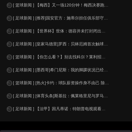
[ 篮球新闻 ] 【梅西】又一场120分钟！梅西决赛跑动距离10.15km，最
[ 足球新闻 ] [推荐]国安官方：施蒂尔担任俱乐部守门员总教练，刘鹏担任守门
[ 足球新闻 ] 【世界杯】世体：德容并未打封闭出战世界杯，质疑他带伤上阵是在
[ 足球新闻 ] [皇家马德里]罗西：贝林厄姆首次触球就被推倒，阿根廷的心理战
[ 篮球新闻 ] 【你怎么看？】别去找科尔？莱利招募詹姆斯：佛罗里达州无州税
[ 足球新闻 ] [墨西哥]希门尼斯：我的脚踝状况已经好转，墨西哥在世界杯的表
[ 篮球新闻 ] [热火]卡约：球队薪资操作身不由己 除非像詹韦那样坚信能夺冠
[ 足球新闻 ] [体育头条]斯基拉：佩莱格里尼与罗马就续约达成原则协议，年薪
[ 足球新闻 ] 【法甲】因凡蒂诺：特朗普电视观看世界杯所有比赛，希望决赛和他