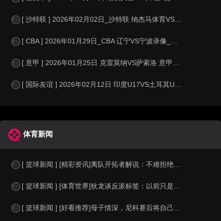
[ 沙特联 ] 2026年02月02日_沙特联 纳杰马体育VS吉达联合录像_
[ CBA ] 2026年01月29日_CBA 辽宁VS宁波录像_全场录像【
[ 意甲 ] 2026年01月25日 克雷莫纳VS萨索洛 意甲_全场录像【
[ 国际友谊 ] 2026年02月12日 印度U17VS土耳其U17 国际友谊
体育新闻
[ 篮球新闻 ] [精彩资讯]离队开拓者解说：不难拒绝他们给我的合同 意识到他
[ 篮球新闻 ] [体育世界]狄龙谈反派标签：以前只是喷垃圾话 现在我用它来展
[ 篮球新闻 ] [好看推荐]母子情深，尼科赛后将自己的冠军奖牌送给看台上的母