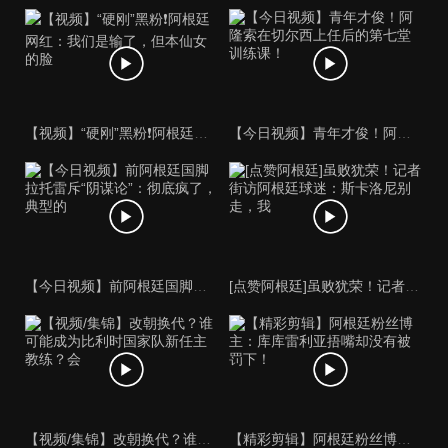
【视频】“硬刚”黑粉❗️阿根廷网红：我们是输了，但本仙女的脸
【今日视频】青年才俊！阿隆索在切尔西上任后的第七堂训练课！
【今日视频】前阿根廷国脚拉托雷斥“阴谋论”：彻底疯了，典型的
[点赞阿根廷]虽败犹荣！记者街访阿根廷球迷：斯卡洛尼别走，我
【视频/集锦】改朝换代？谁可能成为比利时国家队新任主教练？会
【精彩剪辑】阿根廷粉丝博主：库库雷利亚捂嘴却没有被罚下！