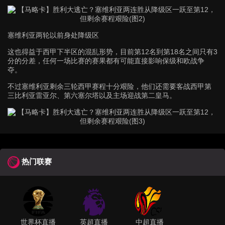
塞维利亚两轮以前身处降级区
这也得益于西甲下半区的混乱形势，目前第12名到第18名之间只有3
分的分差，任何一场比赛的赛果都有可能直接影响保级和欧战争
夺。
不过塞维利亚剩余三轮西甲赛程十分艰险，他们还需要客战西甲第
三比利亚雷亚尔、第六塞尔塔以及主场迎战第二皇马。
热门联赛
世界杯直播
英超直播
中超直播