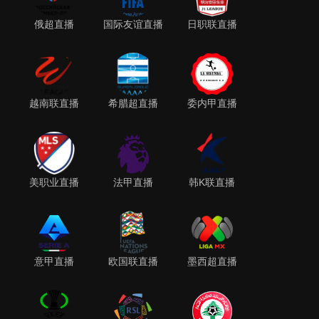
俄超直播
国际友谊直播
日职联直播
越南联直播
希腊超直播
委内甲直播
美职业直播
法甲直播
韩K联直播
意甲直播
欧国联直播
墨西超直播