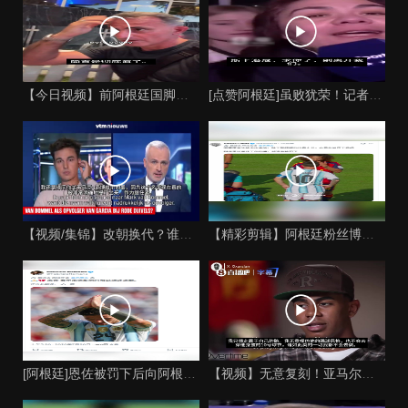
【今日视频】前阿根廷国脚拉托雷斥“阴谋论”：彻底疯了，典型的
[点赞阿根廷]虽败犹荣！记者街访阿根廷球迷：斯卡洛尼别走，我
【视频/集锦】改朝换代？谁可能成为比利时国家队新任主教练？会
【精彩剪辑】阿根廷粉丝博主：库库雷利亚捂嘴却没有被罚下！
[阿根廷]恩佐被罚下后向阿根廷球迷道歉
【视频】无意复刻！亚马尔曾言：从没想过成为梅西，也不会穿他的