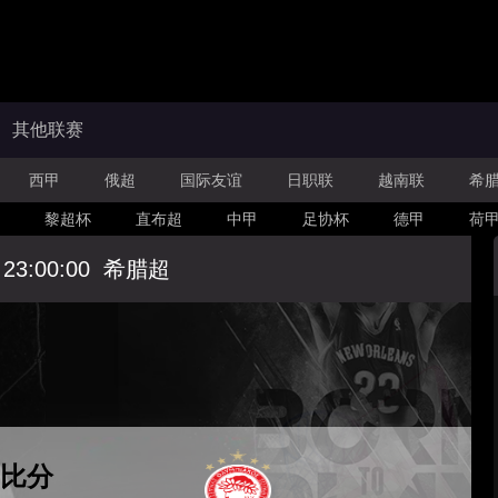
其他联赛
西甲
俄超
国际友谊
日职联
越南联
希
黎超杯
直布超
中甲
足协杯
德甲
荷
 23:00:00
希腊超
比分