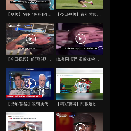
【视频】“硬刚”黑粉❗️阿根廷网红：我们是输了，但本仙女的脸
【今日视频】青年才俊！阿隆索在切尔西上任后的第七堂训练课！
【今日视频】前阿根廷国脚拉托雷斥“阴谋论”：彻底疯了，典型的
[点赞阿根廷]虽败犹荣！记者街访阿根廷球迷：斯卡洛尼别走，我
【视频/集锦】改朝换代？谁可能成为比利时国家队新任主教练？会
【精彩剪辑】阿根廷粉丝博主：库库雷利亚捂嘴却没有被罚下！