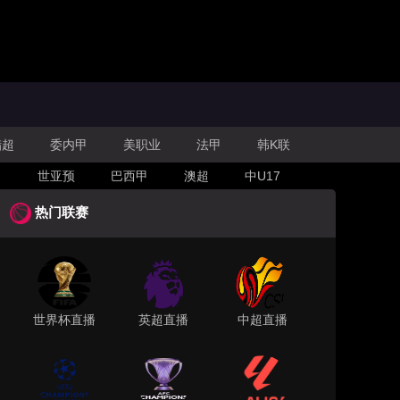
腊超
委内甲
美职业
法甲
韩K联
甲
世亚预
巴西甲
澳超
中U17
热门联赛
世界杯直播
英超直播
中超直播