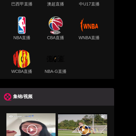
巴西甲直播
澳超直播
中U17直播
NBA直播
CBA直播
WNBA直播
WCBA直播
NBA-G直播
集锦/视频