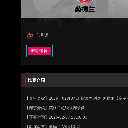
桑德兰
信号源
咪咕体育
比赛介绍
【赛事名称】
2026年02月07日 桑德兰 对阵 阿森纳【高
【赛事分类】
英格兰超级联赛录像
【开赛时间】
2026-02-07 23:00:00
【对阵双方】
桑德兰 VS 阿森纳