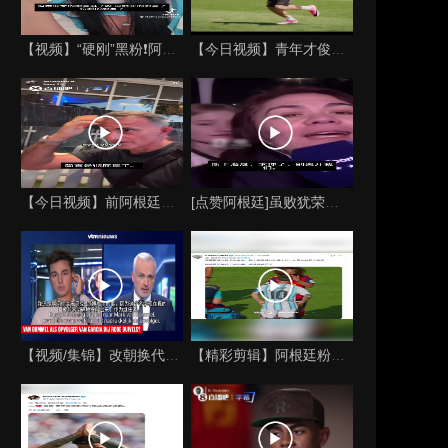
【视频】“硬刚”黑粉❗️阿根廷网红：我们是输了，但本仙女的脸
【今日视频】青年才俊！阿隆索在切尔西上任后的第七堂训练课！
【今日视频】前阿根廷国脚拉托雷斥“阴谋论”：彻底疯了，典型的
[点赞阿根廷]虽败犹荣！记者街访阿根廷球迷：斯卡洛尼别走，我
【视频/集锦】改朝换代？谁可能成为比利时国家队新任主教练？会
【精彩剪辑】阿根廷粉丝博主：库库雷利亚捂嘴却没有被罚下！