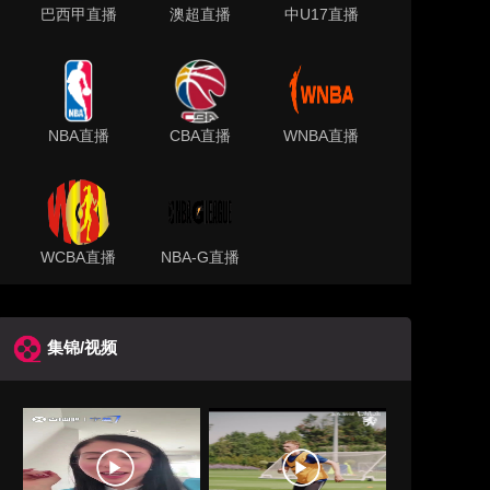
巴西甲直播
澳超直播
中U17直播
NBA直播
CBA直播
WNBA直播
WCBA直播
NBA-G直播
集锦/视频