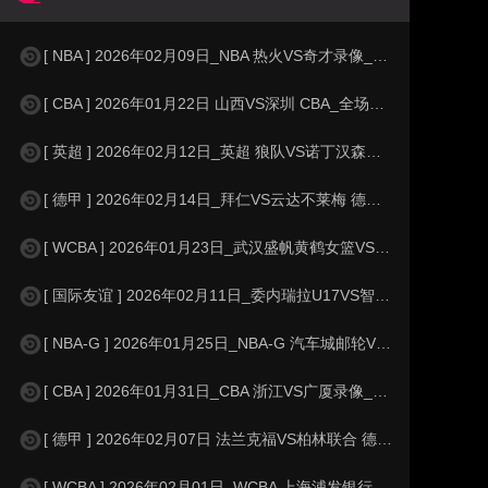
[ NBA ] 2026年02月09日_NBA 热火VS奇才录像_全场录像【
[ CBA ] 2026年01月22日 山西VS深圳 CBA_全场录像【全场
[ 英超 ] 2026年02月12日_英超 狼队VS诺丁汉森林录像_全场录
[ 德甲 ] 2026年02月14日_拜仁VS云达不莱梅 德甲录像_高清录
[ WCBA ] 2026年01月23日_武汉盛帆黄鹤女篮VS陕西榆林天泽女篮
[ 国际友谊 ] 2026年02月11日_委内瑞拉U17VS智利U17 国际友
[ NBA-G ] 2026年01月25日_NBA-G 汽车城邮轮VS特拉华蓝衫
[ CBA ] 2026年01月31日_CBA 浙江VS广厦录像_全场录像【
[ 德甲 ] 2026年02月07日 法兰克福VS柏林联合 德甲_全场录像
[ WCBA ] 2026年02月01日_WCBA 上海浦发银行女篮VS新疆天