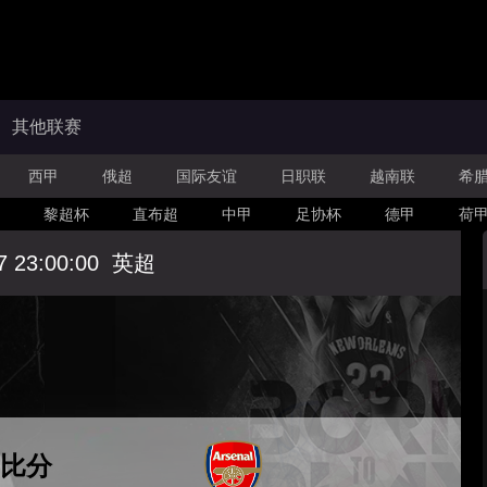
其他联赛
西甲
俄超
国际友谊
日职联
越南联
希
黎超杯
直布超
中甲
足协杯
德甲
荷
7 23:00:00
英超
比分