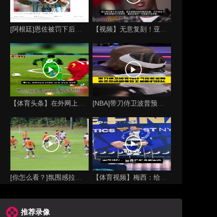
[阿根廷]恩佐被罚下后向阿根廷球迷道歉
【视频】无意复刻！亚马尔曾言：从没想过成为梅西，也不会穿他的
【体育头条】在外网上爆火的视频：中国为何无缘世界杯 ？
[NBA]带刀侍卫波普预计与灰熊买断，表态想追随老詹去到新的
[你怎么看？]氛围感拉满！梅西带队训练玩抢圈，行云流水的配合
【体育视频】梅西：给亚马尔沐浴照片太不可思议，希望他好，巴萨
推荐录像