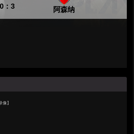
0：3
阿森纳
清录像】