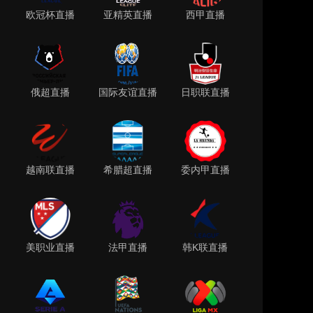
欧冠杯直播
亚精英直播
西甲直播
俄超直播
国际友谊直播
日职联直播
越南联直播
希腊超直播
委内甲直播
美职业直播
法甲直播
韩K联直播