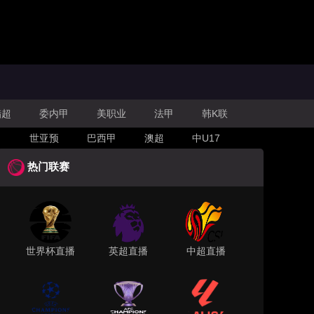
腊超
委内甲
美职业
法甲
韩K联
甲
世亚预
巴西甲
澳超
中U17
热门联赛
世界杯直播
英超直播
中超直播