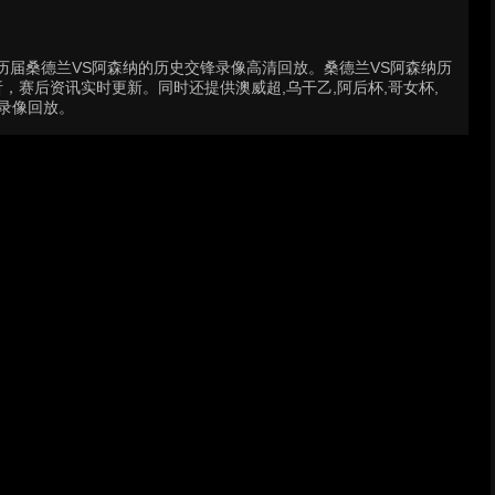
英超历届桑德兰VS阿森纳的历史交锋录像高清回放。桑德兰VS阿森纳历
赛后资讯实时更新。同时还提供澳威超,乌干乙,阿后杯,哥女杯,
与录像回放。