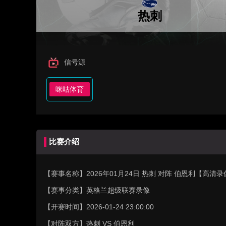
热刺
信号源
咪咕体育
比赛介绍
【赛事名称】
2026年01月24日 热刺 对阵 伯恩利【高清
【赛事分类】
英格兰超级联赛录像
【开赛时间】
2026-01-24 23:00:00
【对阵双方】
热刺 VS 伯恩利