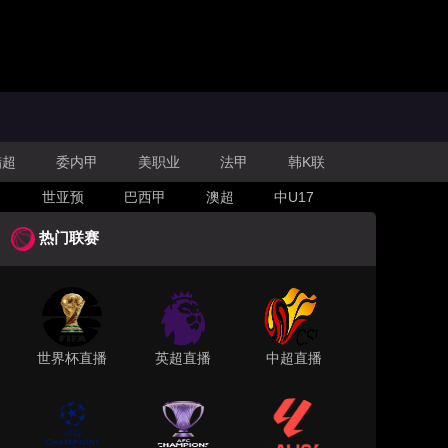
腊超
委内甲
美职业
法甲
韩K联
甲
世亚预
巴西甲
澳超
中U17
热门联赛
世界杯直播
英超直播
中超直播