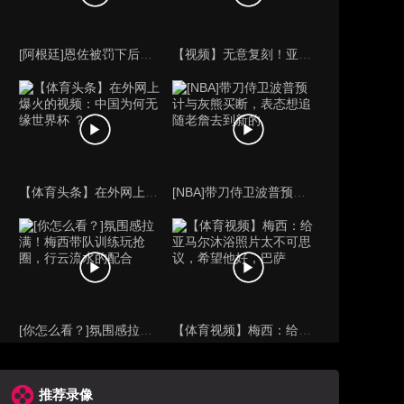
[阿根廷]恩佐被罚下后向阿根廷球迷道歉
【视频】无意复刻！亚马尔曾言：从没想过成为梅西，也不会穿他的
【体育头条】在外网上爆火的视频：中国为何无缘世界杯 ？
[NBA]带刀侍卫波普预计与灰熊买断，表态想追随老詹去到新的
[你怎么看？]氛围感拉满！梅西带队训练玩抢圈，行云流水的配合
【体育视频】梅西：给亚马尔沐浴照片太不可思议，希望他好，巴萨
推荐录像