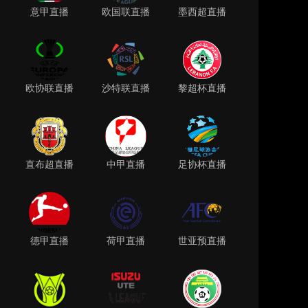
意甲直播
欧国联直播
墨西超直播
欧协联直播
沙特联直播
黎超杯直播
直布超直播
中甲直播
足协杯直播
德甲直播
荷甲直播
世亚预直播