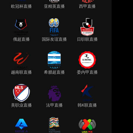
欧冠杯直播
亚精英直播
西甲直播
俄超直播
国际友谊直播
日职联直播
越南联直播
希腊超直播
委内甲直播
美职业直播
法甲直播
韩K联直播