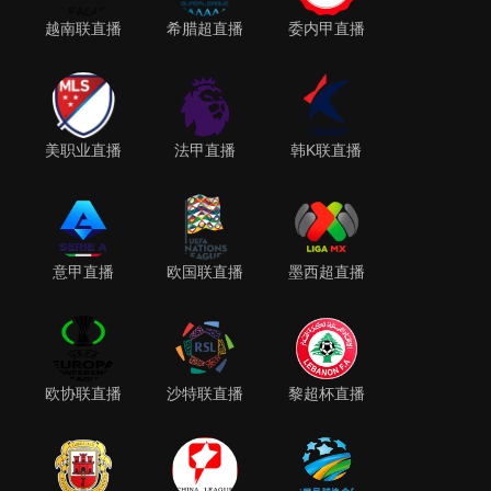
越南联直播
希腊超直播
委内甲直播
美职业直播
法甲直播
韩K联直播
意甲直播
欧国联直播
墨西超直播
欧协联直播
沙特联直播
黎超杯直播