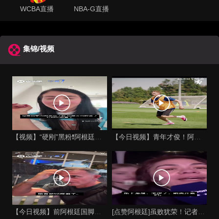
WCBA直播
NBA-G直播
集锦/视频
【视频】“硬刚”黑粉❗️阿根廷网红：我们是输了，但本仙女的脸
【今日视频】青年才俊！阿隆索在切尔西上任后的第七堂训练课！
【今日视频】前阿根廷国脚拉托雷斥“阴谋论”：彻底疯了，典型的
[点赞阿根廷]虽败犹荣！记者街访阿根廷球迷：斯卡洛尼别走，我