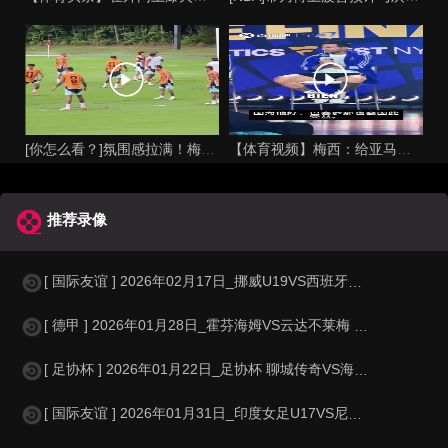
[你怎么看？]氛围感拉满！梅西带队训练玩抢圈，行云流水的配合
【体育视频】梅西：给亚马尔沐浴照片太不可思议，希望他好，巴萨
推荐录像
[ 国际友谊 ] 2026年02月17日_挪威U19VS西班牙U19 国际友谊
[ 德甲 ] 2026年01月28日_霍芬海姆VS云达不莱梅 德甲录像_全
[ 足协杯 ] 2026年01月22日_足协杯 聊城传奇VS海南双玉录像_全
[ 国际友谊 ] 2026年01月31日_印度女足U17VS尼泊尔女足U19