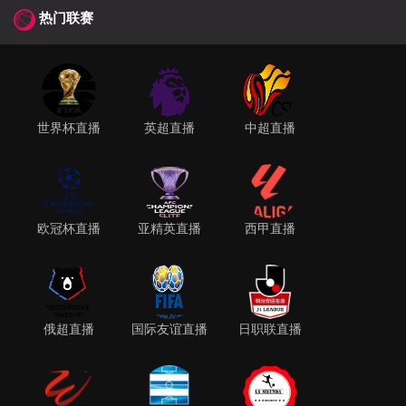
热门联赛
世界杯直播
英超直播
中超直播
欧冠杯直播
亚精英直播
西甲直播
俄超直播
国际友谊直播
日职联直播