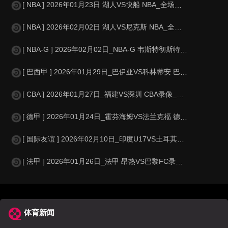
[ NBA ] 2026年01月23日 湖人VS快船 NBA_全场录像【视频
[ NBA ] 2026年02月02日 湖人VS尼克斯 NBA_全场录像【视
[ NBA-G ] 2026年02月02日_NBA-G 韦斯特彻斯特尼克斯VS缅
[ 巴西甲 ] 2026年01月29日_巴伊亚VS科林蒂安 巴西甲录像_全场
[ CBA ] 2026年01月27日_福建VS深圳 CBA录像_全场录像【
[ 德甲 ] 2026年01月24日_霍芬海姆VS法兰克福 德甲录像_全场
[ 国际友谊 ] 2026年02月10日_印度U17VS土耳其U17 国际友谊
[ 法甲 ] 2026年01月26日_法甲 昂热VS巴黎FC录像_全场录像
体育新闻