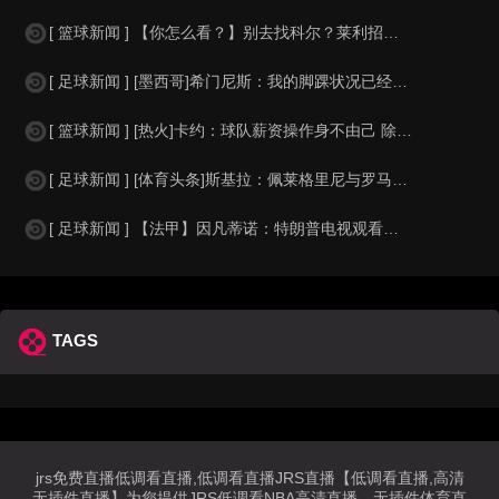
[ 篮球新闻 ] 【你怎么看？】别去找科尔？莱利招募詹姆斯：佛罗里达州无州税
[ 足球新闻 ] [墨西哥]希门尼斯：我的脚踝状况已经好转，墨西哥在世界杯的表
[ 篮球新闻 ] [热火]卡约：球队薪资操作身不由己 除非像詹韦那样坚信能夺冠
[ 足球新闻 ] [体育头条]斯基拉：佩莱格里尼与罗马就续约达成原则协议，年薪
[ 足球新闻 ] 【法甲】因凡蒂诺：特朗普电视观看世界杯所有比赛，希望决赛和他
TAGS
jrs免费直播低调看直播,低调看直播JRS直播【低调看直播,高清
无插件直播】为您提供JRS低调看NBA高清直播。无插件体育直