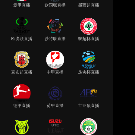
意甲直播
欧国联直播
墨西超直播
欧协联直播
沙特联直播
黎超杯直播
直布超直播
中甲直播
足协杯直播
德甲直播
荷甲直播
世亚预直播