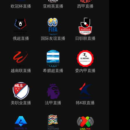
欧冠杯直播
亚精英直播
西甲直播
俄超直播
国际友谊直播
日职联直播
越南联直播
希腊超直播
委内甲直播
美职业直播
法甲直播
韩K联直播