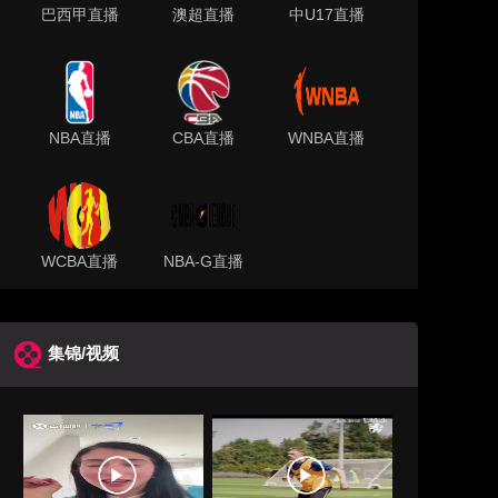
巴西甲直播
澳超直播
中U17直播
NBA直播
CBA直播
WNBA直播
WCBA直播
NBA-G直播
集锦/视频