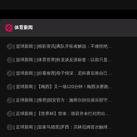
体育新闻
[ 篮球新闻 ] [精彩资讯]离队开拓者解说：不难拒绝他们给我的合同 意识到他
[ 篮球新闻 ] [体育世界]狄龙谈反派标签：以前只是喷垃圾话 现在我用它来展
[ 篮球新闻 ] [好看推荐]母子情深，尼科赛后将自己的冠军奖牌送给看台上的母
[ 篮球新闻 ] 【梅西】又一场120分钟！梅西决赛跑动距离10.15km，最
[ 足球新闻 ] [推荐]国安官方：施蒂尔担任俱乐部守门员总教练，刘鹏担任守门
[ 足球新闻 ] 【世界杯】世体：德容并未打封闭出战世界杯，质疑他带伤上阵是在
[ 足球新闻 ] [皇家马德里]罗西：贝林厄姆首次触球就被推倒，阿根廷的心理战