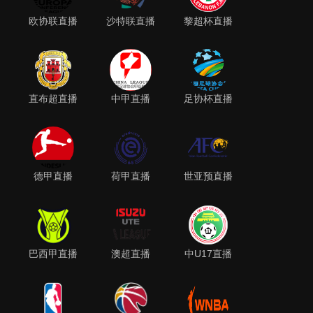
欧协联直播
沙特联直播
黎超杯直播
直布超直播
中甲直播
足协杯直播
德甲直播
荷甲直播
世亚预直播
巴西甲直播
澳超直播
中U17直播