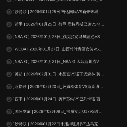
[ 沙特联 ] 2026年01月25日 吉达国民VS新未来城体育 沙特联_全
[ 荷甲 ] 2026年01月25日_荷甲 鹿特丹斯巴达VS乌德勒支录像_
[ NBA-G ] 2026年01月25日_俄克拉荷马城蓝色VS圣迭戈快船 NB
[ WCBA ] 2026年01月27日_山西竹叶青酒女篮VS东莞新彤盛女篮
[ NBA-G ] 2026年01月31日_NBA-G 孟菲斯川流VS克利夫兰剑
[ 英超 ] 2026年02月01日_水晶宫VS诺丁汉森林 英超录像_全场
[ 欧协联 ] 2026年02月20日_萨姆松体育VS斯肯迪亚 欧协联录像_
[ 西甲 ] 2026年01月24日_奥萨苏纳VS巴列卡诺 西甲录像_高清
[ 国际友谊 ] 2026年02月09日_挪威女足U17VS波兰女足U17 国
[ 沙特联 ] 2026年01月22日 利雅得胜利VS达马克 沙特联_全场录