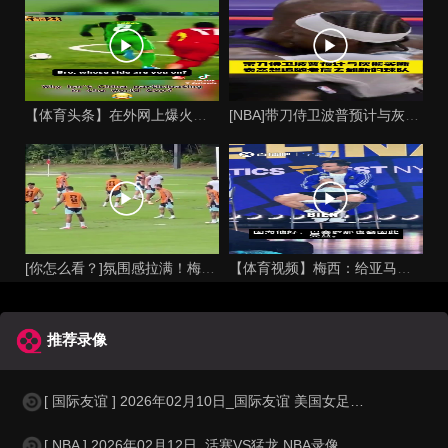
【体育头条】在外网上爆火的视频：中国为何无缘世界杯 ？
[NBA]带刀侍卫波普预计与灰熊买断，表态想追随老詹去到新的
[你怎么看？]氛围感拉满！梅西带队训练玩抢圈，行云流水的配合
【体育视频】梅西：给亚马尔沐浴照片太不可思议，希望他好，巴萨
推荐录像
[ 国际友谊 ] 2026年02月10日_国际友谊 美国女足U17VS威尔士女
[ NBA ] 2026年02月12日_活塞VS猛龙 NBA录像_高清录像【