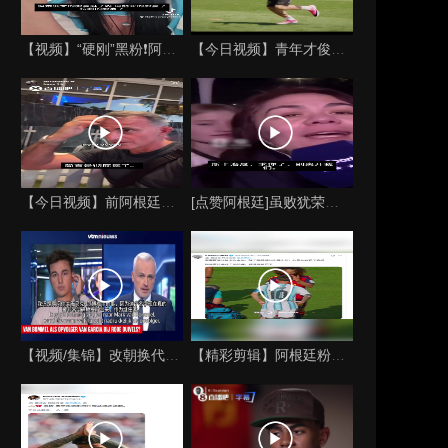
【视频】“硬刚”黑粉❗️阿根廷网红：我们是输了，但本仙女的脸
【今日视频】青年才俊！阿隆索在切尔西上任后的第七堂训练课！
【今日视频】前阿根廷国脚拉托雷斥“阴谋论”：彻底疯了，典型的
[点赞阿根廷]虽败犹荣！记者街访阿根廷球迷：斯卡洛尼别走，我
【视频/集锦】改朝换代？谁可能成为比利时国家队新任主教练？会
【精彩剪辑】阿根廷粉丝博主：库库雷利亚捂嘴却没有被罚下！