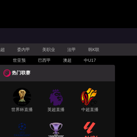
腊超
委内甲
美职业
法甲
韩K联
甲
世亚预
巴西甲
澳超
中U17
热门联赛
世界杯直播
英超直播
中超直播