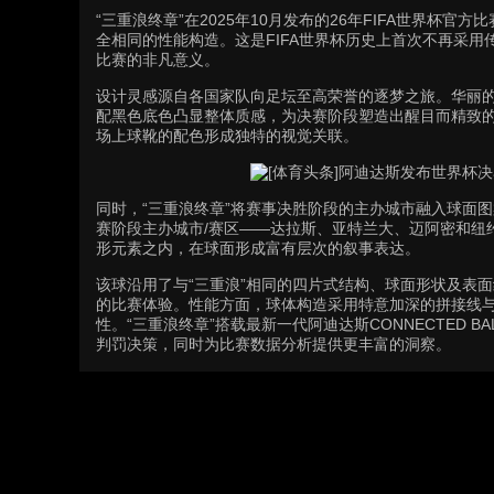
“三重浪终章”在2025年10月发布的26年FIFA世界杯
全相同的性能构造。这是FIFA世界杯历史上首次不再采
比赛的非凡意义。
设计灵感源自各国家队向足坛至高荣誉的逐梦之旅。华丽的
配黑色底色凸显整体质感，为决赛阶段塑造出醒目而精致
场上球靴的配色形成独特的视觉关联。
同时，“三重浪终章”将赛事决胜阶段的主办城市融入球面
赛阶段主办城市/赛区——达拉斯、亚特兰大、迈阿密和纽
形元素之内，在球面形成富有层次的叙事表达。
该球沿用了与“三重浪”相同的四片式结构、球面形状及表
的比赛体验。性能方面，球体构造采用特意加深的拼接线
性。“三重浪终章”搭载最新一代阿迪达斯CONNECTED
判罚决策，同时为比赛数据分析提供更丰富的洞察。