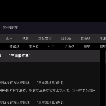
其他联赛
西甲
俄超
国际友谊
日职联
越南联
希
黎超杯
直布超
中甲
足协杯
德甲
荷
 ——“三重浪终章”
26年FIFA世界杯半决赛、铜牌赛及决赛官方比赛用球。该用球专为国际