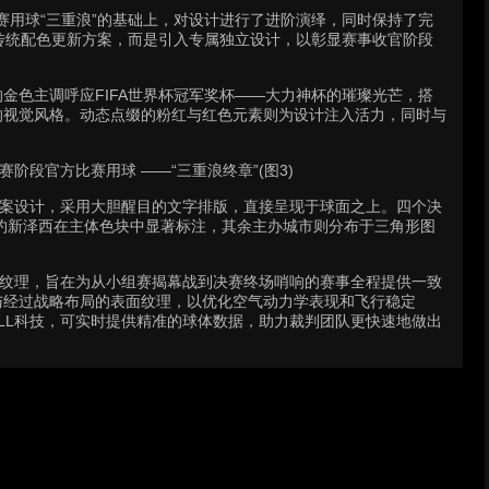
官方比赛用球“三重浪”的基础上，对设计进行了进阶演绎，同时保持了完
用传统配色更新方案，而是引入专属独立设计，以彰显赛事收官阶段
金色主调呼应FIFA世界杯冠军奖杯——大力神杯的璀璨光芒，搭
的视觉风格。动态点缀的粉红与红色元素则为设计注入活力，同时与
图案设计，采用大胆醒目的文字排版，直接呈现于球面之上。四个决
约新泽西在主体色块中显著标注，其余主办城市则分布于三角形图
面纹理，旨在为从小组赛揭幕战到决赛终场哨响的赛事全程提供一致
与经过战略布局的表面纹理，以优化空气动力学表现和飞行稳定
 BALL科技，可实时提供精准的球体数据，助力裁判团队更快速地做出