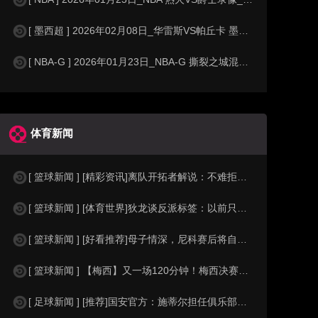
[ 墨西超 ] 2026年02月08日_华雷斯VS帕丘卡 墨西超录像_全场录
[ NBA-G ] 2026年01月23日_NBA-G 撕裂之城混音VS里奥格兰
体育新闻
[ 篮球新闻 ] [精彩资讯]离队开拓者解说：不难拒绝他们给我的合同 意识到他
[ 篮球新闻 ] [体育世界]狄龙谈反派标签：以前只是喷垃圾话 现在我用它来展
[ 篮球新闻 ] [好看推荐]母子情深，尼科赛后将自己的冠军奖牌送给看台上的母
[ 篮球新闻 ] 【梅西】又一场120分钟！梅西决赛跑动距离10.15km，最
[ 足球新闻 ] [推荐]国安官方：施蒂尔担任俱乐部守门员总教练，刘鹏担任守门