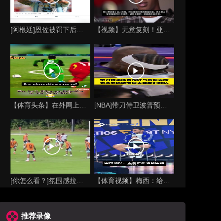
[阿根廷]恩佐被罚下后向阿根廷球迷道歉
【视频】无意复刻！亚马尔曾言：从没想过成为梅西，也不会穿他的
【体育头条】在外网上爆火的视频：中国为何无缘世界杯 ？
[NBA]带刀侍卫波普预计与灰熊买断，表态想追随老詹去到新的
[你怎么看？]氛围感拉满！梅西带队训练玩抢圈，行云流水的配合
【体育视频】梅西：给亚马尔沐浴照片太不可思议，希望他好，巴萨
推荐录像