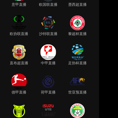
意甲直播
欧国联直播
墨西超直播
欧协联直播
沙特联直播
黎超杯直播
直布超直播
中甲直播
足协杯直播
德甲直播
荷甲直播
世亚预直播