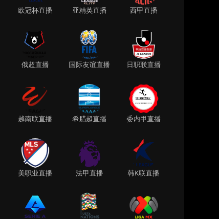
欧冠杯直播
亚精英直播
西甲直播
俄超直播
国际友谊直播
日职联直播
越南联直播
希腊超直播
委内甲直播
美职业直播
法甲直播
韩K联直播