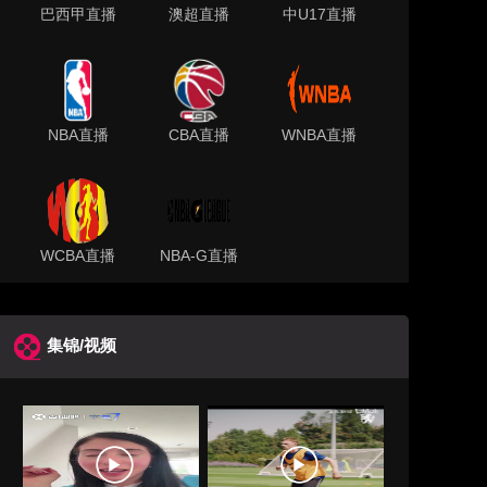
巴西甲直播
澳超直播
中U17直播
NBA直播
CBA直播
WNBA直播
WCBA直播
NBA-G直播
集锦/视频