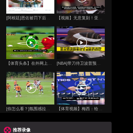
[阿根廷]恩佐被罚下后向阿根廷球迷道歉
【视频】无意复刻！亚马尔曾言：从没想过成为梅西，也不会穿他的
【体育头条】在外网上爆火的视频：中国为何无缘世界杯 ？
[NBA]带刀侍卫波普预计与灰熊买断，表态想追随老詹去到新的
[你怎么看？]氛围感拉满！梅西带队训练玩抢圈，行云流水的配合
【体育视频】梅西：给亚马尔沐浴照片太不可思议，希望他好，巴萨
推荐录像