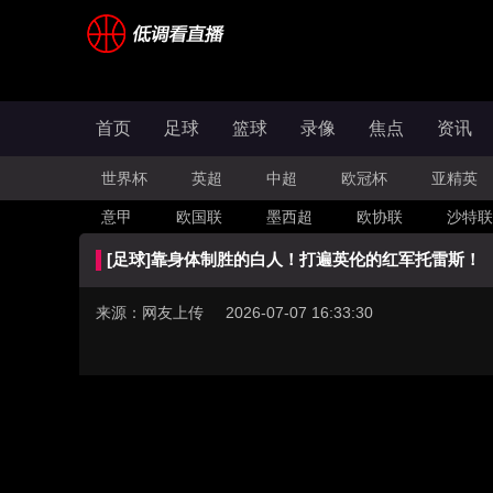
首页
足球
篮球
录像
焦点
资讯
世界杯
英超
中超
欧冠杯
亚精英
意甲
欧国联
墨西超
欧协联
沙特联
[足球]靠身体制胜的白人！打遍英伦的红军托雷斯！
来源：网友上传 2026-07-07 16:33:30