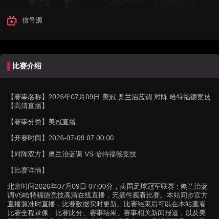
信号源
比赛介绍
【赛事名称】
2026年07月09日 美冠 奥兰治蓝调 对阵 哈特福德竞技
【高清直播】
【赛事分类】
美冠直播
【开赛时间】
2026-07-09 07:00:00
【对阵双方】
奥兰治蓝调 VS 哈特福德竞技
【比赛详情】
北京时间2026年07月09日 07:00分，美国足球冠军联赛 : 奥兰治蓝
调VS哈特福德竞技高清在线直播，无插件观看比赛。本站同步官方
直播源准时直播，比赛数据实时更新。比赛结束后可以在本站查看
比赛全程录像、比赛比分、赛事结果、赛事相关新闻报道，以及美