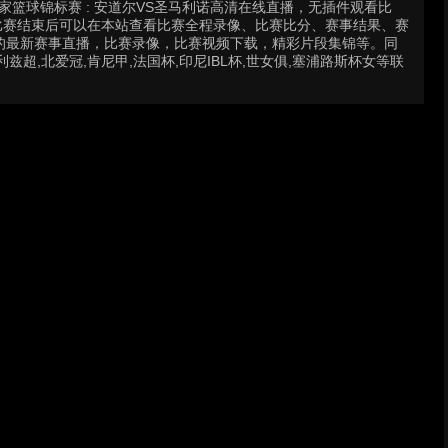
微型国家篮球锦标赛 : 安道尔VS圣马利诺高清在线直播，无插件观看比
比赛结束后可以在本站查看比赛全程录像、比赛比分、赛事结果、赛
赛的最新赛事直播，比赛录像，比赛视频下载，精彩片段集锦等。同
兹超,北爱冠,肯尼甲,法国杯,印尼IBL杯,世女俱,塞浦路斯杯女等联