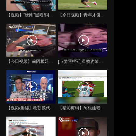
【视频】“硬刚”黑粉❗️阿根廷网红：我们是输了，但本仙女的脸
【今日视频】青年才俊！阿隆索在切尔西上任后的第七堂训练课！
【今日视频】前阿根廷国脚拉托雷斥“阴谋论”：彻底疯了，典型的
[点赞阿根廷]虽败犹荣！记者街访阿根廷球迷：斯卡洛尼别走，我
【视频/集锦】改朝换代？谁可能成为比利时国家队新任主教练？会
【精彩剪辑】阿根廷粉丝博主：库库雷利亚捂嘴却没有被罚下！