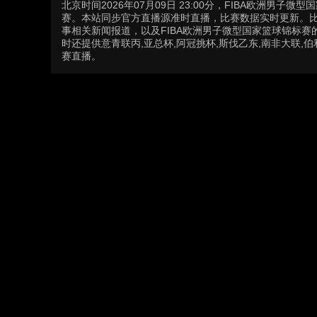
北京时间2026年07月09日 23:00分，FIBA欧洲男子
赛。本站同步官方直播源准时直播，比赛数据实时更新。
事相关新闻报道，以及FIBA欧洲男子微型国家篮球锦标
时还提供意青联丙,亚总杯,阿冠挑杯,斯伐乙东,南非大联,伯利
赛直播。