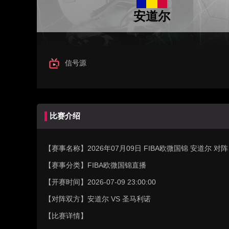
安道尔
信号源
比赛介绍
【赛事名称】
2026年07月09日 FIBA欧微国锦 安道尔 
【赛事分类】
FIBA欧微国锦直播
【开赛时间】
2026-07-09 23:00:00
【对阵双方】
安道尔 VS 圣马利诺
【比赛详情】